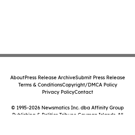
About
Press Release Archive
Submit Press Release
Terms & Conditions
Copyright/DMCA Policy
Privacy Policy
Contact
© 1995-2026 Newsmatics Inc. dba Affinity Group
Publishing & Politics Tribune Cayman Islands. All
Rights Reserved.