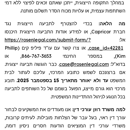
במהלך התקופה הייצוגית, ייתכן שאתם זכאים לפיצוי ללא דמי
השתתפות עצמית, או עלויות מכוח הסדר תשלום מותנה.
מה הלאה:
בכדי להצטרף לתביעה הייצוגית נגד
חברת
Capricor
, או למידע אודות התביעה הייצוגית היכנסו
אל:
https://rosenlegal.com/submit-form/?
case_id=42281
, או צרו קשר עם עו"ד פיליפ קים (
Phillip
Kim
), במספר החינמי 866-767-3653, או
בדוא"ל:
case@rosenlegal.com
. כבר הוגשה תביעה ייצוגית.
אם ברצונכם לשמש כתובע המרכזי, עליכם לעתור לבית
המשפט
עד ולא יאוחר מתאריך 15
בספטמבר 2025
.
תובע
מרכזי הוא גורם מייצג, הפועל בשמם של כל השותפים לתביעה
בכל הנוגע לניהול ההתדיינות המשפטית.
למה משרד רוזן עורכי דין:
אנו מעודדים את המשקיעים לבחור
עורך דין ראוי, בעל עבר של הצלחות מובילות. לעיתים קרובות,
משרדי עורכי דין המוציאים הודעות חסרים ניסיון דומה,