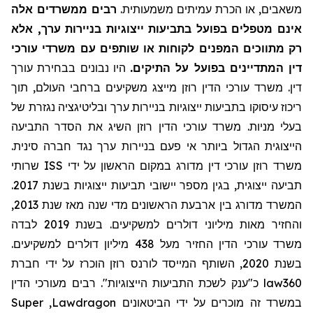
משאבים, או הכרת עמיתים משמעותית.
רבים ממשרדים אלה
אינם מטפלים בפועל בתביעות ייצוגיות בניירות ערך, אלא
רק מתווכים המפנים לקוחות או שותפים עם משרדי עורכי
דין המתדיינים בפועל על התיקים.
היו נבונים בבחירת עורך
דין. משרד עורכי הדין רוזן מייצג משקיעים ברחבי העולם, תוך
ריכוז עיסוקו בתביעות ייצוגיות בניירות ערך ובליטיגציה נגזרת של
בעלי מניות. משרד עורכי הדין רוזן השיג את הסדר התביעה
הייצוגית הגדול ביותר אי פעם בניירות ערך נגד חברה סינית.
משרד רוזן עורכי דין מדורג במקום הראשון על ידי
ISS
שרותי
תביעה ייצוגית, בגין מספר יישובי תביעות ייצוגיות בשנת 2017.
המשרד מדורג בין ארבעת הראשונים מדי שנה מאז שנת 2013,
והחזיר מאות מיליוני דולרים למשקיעים. בשנת 2019 לבדה
משרד עורכי הדין החזיר מעל 438 מיליון דולרים למשקיעים.
בשנת 2020, השותף המייסד לורנס רוזן הוכרז על ידי חברת
law360
כ"ענק לשכת התביעות הייצוגיות". רבים מעורכי הדין
במשרד זה מוכרים על ידי הביטאונים
Lawdragon
,
Super