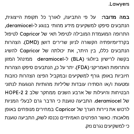
.
Lawyers
במה מדובר:
על פי התביעה, לאורך כל תקופת הייצוגית,
הנתבעים סיפקו למשקיעים מידע מהותי בנוגע ל-
deramiocel
,
התרופה המועמדת המובילה לטיפול תאי של
Capricor
לטיפול
בקרדיומיופתיה הקשורה לניוון שרירים דושן (DMD). הצהרות
הנתבעים כללו, בין היתר, את יכולתה של
Capricor
להשיג
בקשה לרישיון ביולוגי (BLA) ל-
deramiocel
ממינהל המזון
והתרופות האמריקני (FDA). יתר על כן, הנתבעים סיפקו הצהרות
חיוביות באופן גורף למשקיעים ובמקביל הפיצו הצהרות כוזבות
ומטעות ו/או הסתירו עובדות שליליות מהותיות הנוגעות לנתוני
הבטיחות והיעילות של ארבע השנים ממחקר שלב 2 HOPE-2
של
deramiocel
. התביעה טוענת כי הדבר גרם לבעלי המניות
לרכוש את ניירות הערך של
Capricor
במחירים מנופחים באופן
מלאכותי. כאשר הפרטים האמיתיים נכנסו לשוק, התביעה טוענת
כי למשקיעים נגרם נזק.