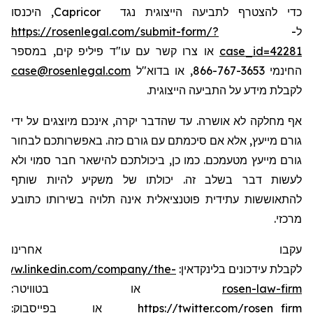
כדי להצטרף לתביעה הייצוגית נגד
Capricor
, היכנסו
ל-
https://rosenlegal.com/submit-form/?
case_id=42281
או צרו קשר עם עו"ד פיליפ קים, במספר
החינמי 866-767-3653, או בדוא"ל
case@rosenlegal.com
לקבלת מידע על התביעה הייצוגית.
אף מחלקה לא אושרה. עד שהדבר יקרה, אינכם מיוצגים על ידי
גורם מייעץ, אלא אם סיכמתם עם גורם כזה. באפשרותכם לבחור
גורם מייעץ מטעמכם. כמו כן, ביכולתכם להישאר חבר סמוי ולא
לעשות דבר בשלב זה. יכולתו של משקיע להיות שותף
להתאוששות עתידית פוטנציאלית אינה תלויה בשירותו כתובע
מרכזי.
עקבו אחרינו
לקבלת עידכונים בלינקדאין:
/www.linkedin.com/company/the-
rosen-law-firm
או בטוויטר:
https://twitter.com/rosen_firm
או בפייסבוק: