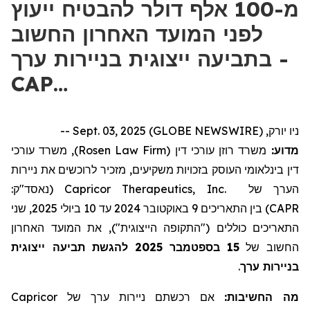
מ-100 אלף דולר להבטיח ייעוץ
לפני המועד האחרון החשוב
בתביעה ייצוגית בניירות ערך -
CAP…
ניו יורק, Sept. 03, 2025 (GLOBE NEWSWIRE) --
מדוע:
משרד רוזן עורכי דין (
Rosen Law Firm
), משרד עורכי
דין בינלאומי העוסק בזכויות משקיעים, מזכיר לרוכשים את ניירות
הערך של
Capricor Therapeutics, Inc.
(נאסד"ק:
CAPR
) בין התאריכים 9 באוקטובר 2024 עד 10 ביולי 2025, שני
התאריכים כוללים ("התקופה הייצוגית"), את המועד האחרון
החשוב של
15
בספטמבר
2025
להגשת תביעה ייצוגית
בניירות ערך
.
מה החשיבות:
אם רכשתם ניירות ערך של
Capricor